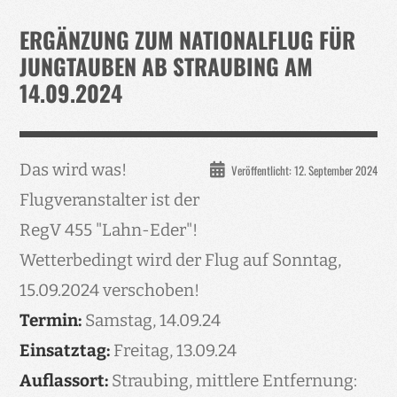
Verband
ERGÄNZUNG ZUM NATIONALFLUG FÜR
Events
JUNGTAUBEN AB STRAUBING AM
14.09.2024
Taubenklinik
Kohaus Förderv.
Tierschutz
Das wird was!
Veröffentlicht: 12. September 2024
Medien
Flugveranstalter ist der
Jugendliche
RegV 455 "Lahn-Eder"!
Wetterbedingt wird der Flug auf Sonntag,
15.09.2024 verschoben!
Termin:
Samstag, 14.09.24
Einsatztag:
Freitag, 13.09.24
Auflassort:
Straubing, mittlere Entfernung: