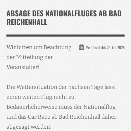
Verband
ABSAGE DES NATIONALFLUGES AB BAD
Events
REICHENHALL
Taubenklinik
Kohaus Förderv.
Wir bitten um Beachtung
Veröffentlicht: 25. Juli 2025
Tierschutz
der Mitteilung der
Medien
Veranstalter!
Jugendliche
Die Wettersituation der nächsen Tage lässt
einen weiten Flug nicht zu.
Bedauerlicherweise muss der Nationalflug
und das Car Race ab Bad Reichenhall daher
abgesagt werden!