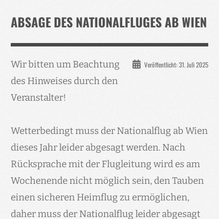
Verband
ABSAGE DES NATIONALFLUGES AB WIEN
Events
Taubenklinik
Wir bitten um Beachtung
Veröffentlicht: 31. Juli 2025
Kohaus Förderv.
des Hinweises durch den
Tierschutz
Veranstalter!
Medien
Jugendliche
Wetterbedingt muss der Nationalflug ab Wien
dieses Jahr leider abgesagt werden. Nach
Rücksprache mit der Flugleitung wird es am
Wochenende nicht möglich sein, den Tauben
einen sicheren Heimflug zu ermöglichen,
daher muss der Nationalflug leider abgesagt