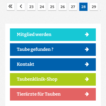
23
24
25
26
27
28
29
3
Mitglied werden
Taube gefunden ?
Kontakt
Taubenklinik-Shop
Tierärzte für Tauben