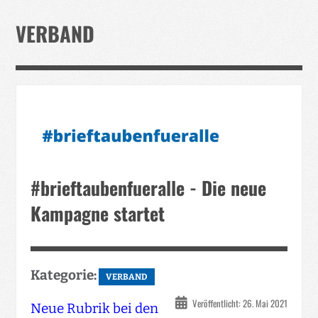
Verband
VERBAND
Events
Taubenklinik
Kohaus Förderv.
Tierschutz
Medien
#brieftaubenfueralle - Die neue
Jugendliche
Kampagne startet
Kategorie:
VERBAND
Veröffentlicht: 26. Mai 2021
Neue Rubrik bei den