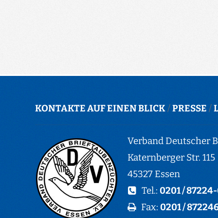
KONTAKTE AUF EINEN BLICK
/
PRESSE
/
Verband Deutscher Br
Katernberger Str. 115
45327 Essen
Tel.:
0201 / 87224
Fax:
0201 / 87224