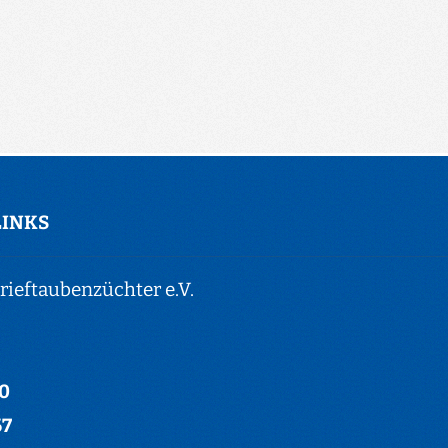
LINKS
ieftaubenzüchter e.V.
-0
67