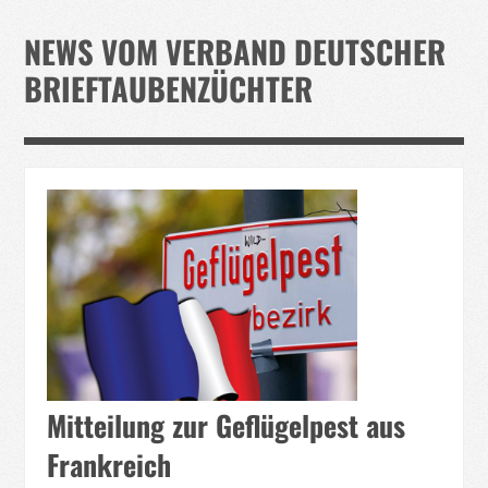
Verband
NEWS VOM VERBAND DEUTSCHER
Events
BRIEFTAUBENZÜCHTER
Taubenklinik
Kohaus Förderv.
Tierschutz
Medien
Jugendliche
Mitteilung zur Geflügelpest aus
Frankreich