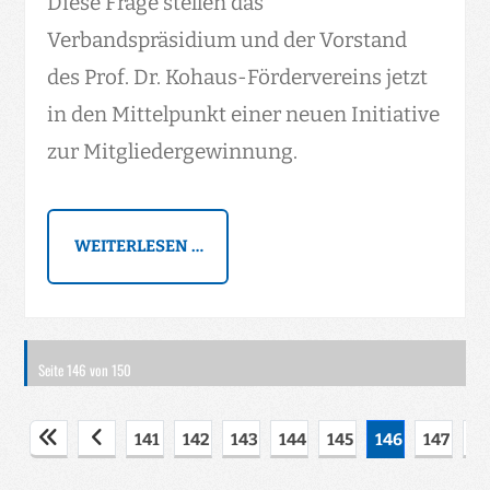
Diese Frage stellen das
Verbandspräsidium und der Vorstand
des Prof. Dr. Kohaus-Fördervereins jetzt
in den Mittelpunkt einer neuen Initiative
zur Mitgliedergewinnung.
WEITERLESEN …
Seite 146 von 150
141
142
143
144
145
146
147
1