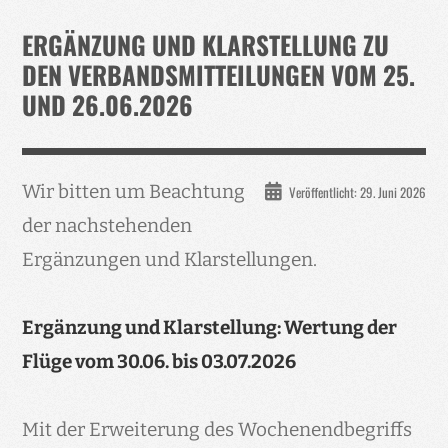
Verband
ERGÄNZUNG UND KLARSTELLUNG ZU
Events
DEN VERBANDSMITTEILUNGEN VOM 25.
UND 26.06.2026
Taubenklinik
Kohaus Förderv.
Tierschutz
Wir bitten um Beachtung
Veröffentlicht: 29. Juni 2026
Medien
der nachstehenden
Jugendliche
Ergänzungen und Klarstellungen.
Ergänzung und Klarstellung: Wertung der
Flüge vom 30.06. bis 03.07.2026
Mit der Erweiterung des Wochenendbegriffs