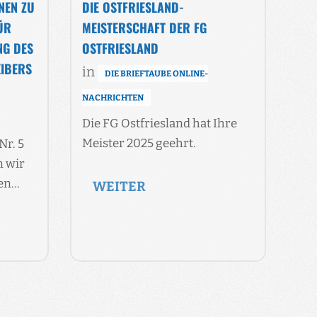
NEN ZU
DIE OSTFRIESLAND-
ÜR
MEISTERSCHAFT DER FG
NG DES
OSTFRIESLAND
EIBERS
in
DIE BRIEFTAUBE ONLINE-
NACHRICHTEN
Die FG Ostfriesland hat Ihre
Meister 2025 geehrt.
Nr. 5
n wir
len…
WEITER