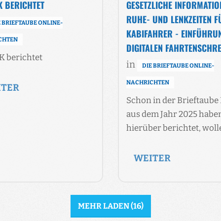
K BERICHTET
GESETZLICHE INFORMATIO
RUHE- UND LENKZEITEN F
E BRIEFTAUBE ONLINE-
KABIFAHRER - EINFÜHRU
CHTEN
DIGITALEN FAHRTENSCHR
K berichtet
in
DIE BRIEFTAUBE ONLINE-
NACHRICHTEN
ITER
Schon in der Brieftaube 
aus dem Jahr 2025 habe
hierüber berichtet, wol
WEITER
MEHR LADEN
(
16
)