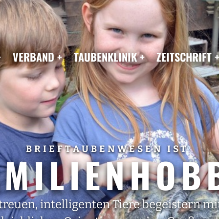
VERBAND
TAUBENKLINIK
ZEITSCHRIFT
BRIEFTAUBENWESEN IST
AMILIENHOB
treuen, intelligenten Tiere begeistern m