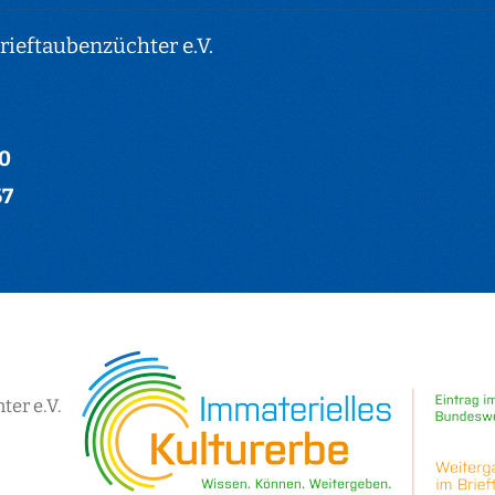
ieftaubenzüchter e.V.
-0
67
er e.V.