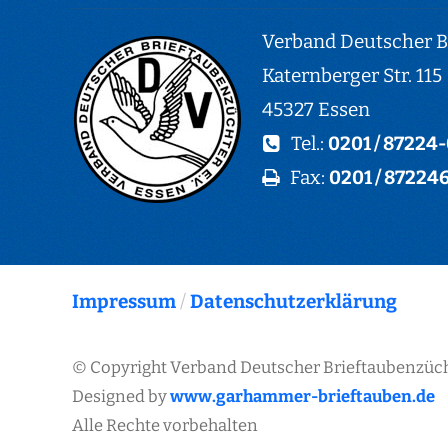
Verband Deutscher Br
Katernberger Str. 115
45327 Essen
Tel.:
0201 / 87224
Fax:
0201 / 87224
Impressum
/
Datenschutzerklärung
© Copyright Verband Deutscher Brieftaubenzücht
Designed by
www.garhammer-brieftauben.de
Alle Rechte vorbehalten