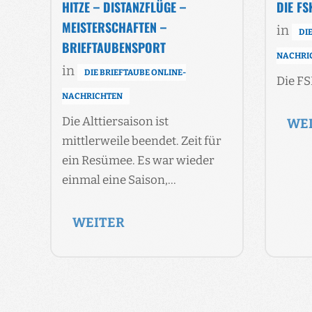
HITZE – DISTANZFLÜGE –
DIE FS
MEISTERSCHAFTEN –
in
DI
BRIEFTAUBENSPORT
NACHRI
in
DIE BRIEFTAUBE ONLINE-
Die FS
NACHRICHTEN
Die Alttiersaison ist
WE
mittlerweile beendet. Zeit für
ein Resümee. Es war wieder
einmal eine Saison,…
WEITER