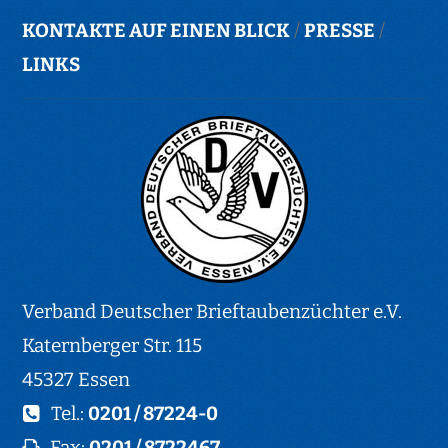
KONTAKTE AUF EINEN BLICK
/
PRESSE
/
LINKS
Verband Deutscher Brieftaubenzüchter e.V.
Katernberger Str. 115
45327 Essen
Tel.:
0201 / 87224-0
Fax:
0201 / 8722467