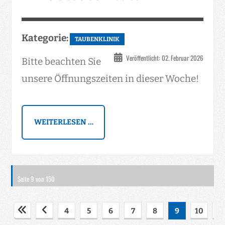
Kategorie:
TAUBENKLINIK
Veröffentlicht: 02. Februar 2026
Bitte beachten Sie
unsere Öffnungszeiten in dieser Woche!
WEITERLESEN …
Seite 9 von 150
4
5
6
7
8
9
10
11