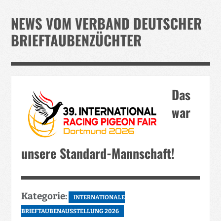
Verband
NEWS VOM VERBAND DEUTSCHER
Events
BRIEFTAUBENZÜCHTER
Taubenklinik
Kohaus Förderv.
Tierschutz
Das
Medien
war
Jugendliche
unsere Standard-Mannschaft!
Kategorie:
INTERNATIONALE
BRIEFTAUBENAUSSTELLUNG 2026